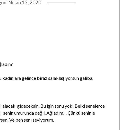
gün:
Nisan 13, 2020
ğladın?
u kadınlara gelince biraz salaklaşıyorsun galiba.
i alacak, gideceksin. Bu işin sonu yok! Belki senelerce
il, senin umurunda değil. Ağladım… Çünkü seninle
un. Ve ben seni seviyorum.