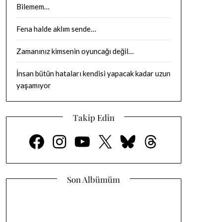
Bilemem…
Fena halde aklım sende…
Zamanınız kimsenin oyuncağı değil…
İnsan bütün hataları kendisi yapacak kadar uzun
yaşamıyor
Takip Edin
Facebook
Instagram
YouTube
X
Bluesky
Thread (iş parçacığı) sayısı
Son Albümüm