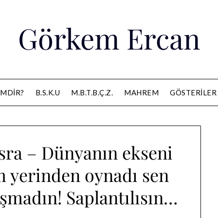
Görkem Ercan
IMDIR?
B.S.K.U
M.B.T.B.Ç.Z.
MAHREM
GÖSTERILER
Esra – Dünyanın ekseni
m yerinden oynadı sen
aşmadın! Saplantılısın…