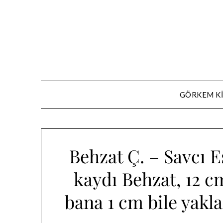
Skip
to
content
GÖRKEM K
Behzat Ç. – Savcı 
kaydı Behzat, 12 c
bana 1 cm bile yakl