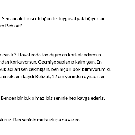
. Sen ancak birisi öldüğünde duygusal yaklaşıyorsun.
zım Behzat?
caksın ki? Hayatımda tanıdığım en korkak adamsın.
dan korkuyorsun. Geçmişe saplanıp kalmışsın. En
ük acıları sen çekmişsin, ben hiçbir bok bilmiyorum ki.
anın ekseni kaydı Behzat, 12 cm yerinden oynadı sen
 Benden bir b.k olmaz, biz seninle hep kavga ederiz,
oluruz. Ben seninle mutsuzluğa da varım.