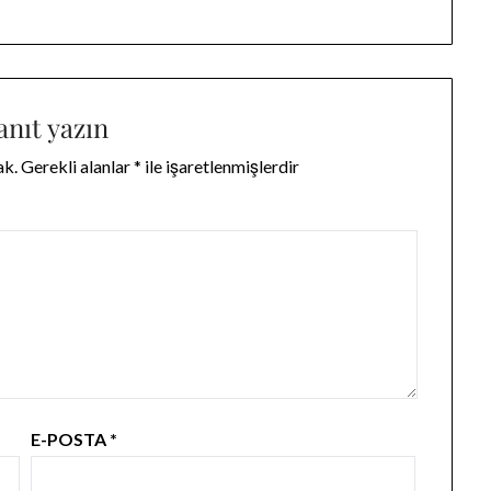
anıt yazın
ak.
Gerekli alanlar
*
ile işaretlenmişlerdir
E-POSTA
*